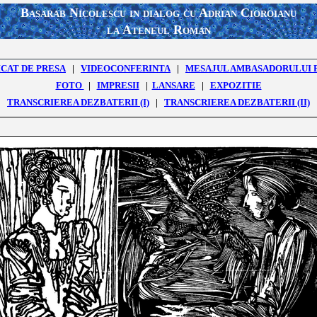
Basarab Nicolescu in dialog cu Adrian Cioroianu
la Ateneul Roman
CAT DE PRESA
|
VIDEOCONFERINTA
|
MESAJUL AMBASADORULUI 
FOTO
|
IMPRESII
|
LANSARE
|
EXPOZITIE
TRANSCRIEREA DEZBATERII (I)
|
TRANSCRIEREA DEZBATERII (II)